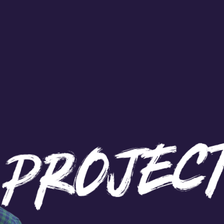
oject­baas
oor het organiseren van
oetbalcompetities en vakoverstijgende
hallenges draagt uw school bij aan
en succesvolle uitvoering van het
roject.