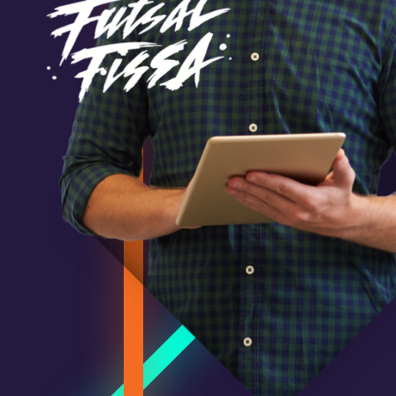
E
g
c
l
D
m
b