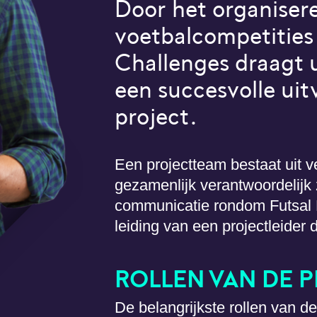
en projectteam bestaat uit verschillende docenten die
ezamenlijk verantwoordelijk zijn voor de voorbereidingen en
ommunicatie rondom Futsal Fissa. Het projectteam staat onder
eiding van een projectleider die het team aanstuurt.
ROLLEN VAN DE PROJECTLEIDER
e belangrijkste rollen van de projectleider zijn de
anagementrol en het creëren van draagvlak in de school. Voor
eide dimensies zijn hulpmiddelen opgenomen in dit handboek.
4
/
7
DOWNLOAD VOLLEDIGE TOOLKIT ›