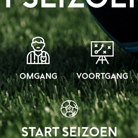
NG
VOORTGANG
TEAM
AFSLUIT
RT SEIZOEN
CLUBCULTUUR &