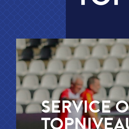
SERVICE OP
TOPNIVEAU
• Elk contact raak
• Taal van het veld
• Verbinden & versterken