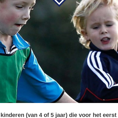
f 5 jaar) die voor het eerst in aanraking komen
spelen in een 2 tegen 2 wedstrijdvorm. In
 veel aan de bal, scoren ze veel en hebben ze
 toernooivorm, intern op de club of met
 KNVB organiseert geen competitie voor deze
aiboek aanleveren voor het organiseren van
e pupillen bij iedere wedstrijd onderling van team
ontstaan. Optioneel kan er door de kinderen ook