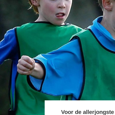
Voor de allerjongste kinderen (van 4 o
met voetbal, adviseert de KNVB om te 
deze wedstrijdvorm komen de kinderen
een hoge betrokkenheid bij het spel.
Deze wedstrijdjes worden bij voorkeur in
(buurt)verenigingen, georganiseerd. De
wedstrijdvorm. Wel zal de KNVB een dra
deze wedstrijdjes. Bij voorkeur worden d
gewisseld zodat er steeds andere teams 
4 tegen 4 gespeeld worden.